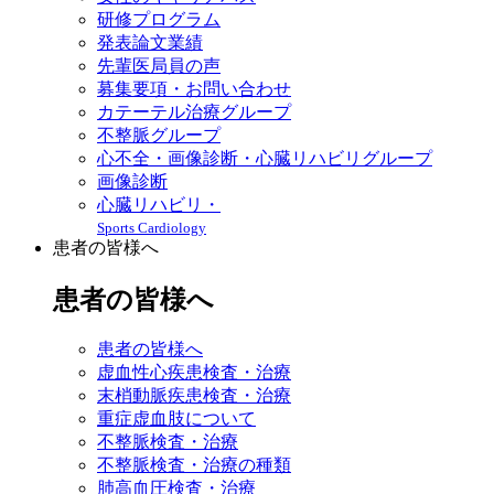
研修プログラム
発表論文業績
先輩医局員の声
募集要項・お問い合わせ
カテーテル治療グループ
不整脈グループ
心不全・画像診断・心臓リハビリグループ
画像診断
心臓リハビリ・
Sports Cardiology
患者の皆様へ
患者の皆様へ
患者の皆様へ
虚血性心疾患検査・治療
末梢動脈疾患検査・治療
重症虚血肢について
不整脈検査・治療
不整脈検査・治療の種類
肺高血圧検査・治療