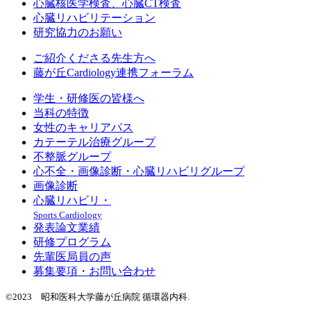
心臓核医学検査、心臓CT検査
心臓リハビリテーション
研究協力のお願い
ご紹介くださる先生方へ
藤が丘Cardiology連携フォーラム
学生・研修医の皆様へ
当科の特徴
女性のキャリアパス
カテーテル治療グループ
不整脈グループ
心不全・画像診断・心臓リハビリグループ
画像診断
心臓リハビリ・
Sports Cardiology
発表論文業績
研修プログラム
先輩医局員の声
募集要項・お問い合わせ
©2023 昭和医科大学藤が丘病院 循環器内科.