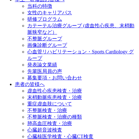
当科の特徴
女性のキャリアパス
研修プログラム
カテーテル治療グループ (虚血性心疾患、末梢動
脈狭窄など）
不整脈グループ
画像診断グループ
心血管リハビリテーション・Sports Cardiology グ
ループ
発表論文業績
先輩医局員の声
募集要項・お問い合わせ
患者の皆様へ
虚血性心疾患検査・治療
末梢動脈疾患検査・治療
重症虚血肢について
不整脈検査・治療
不整脈検査・治療の種類
肺高血圧検査・治療
心臓超音波検査
心臓核医学検査・心臓CT検査