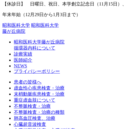
【休診日】 日曜日、祝日、本学創立記念日（11月15日）、
年末年始（12月29日から1月3日まで）
昭和医科大学
昭和医科大学
藤が丘病院
昭和医科大学藤が丘病院
循環器内科について
診療実績
医師紹介
NEWS
プライバシーポリシー
患者の皆様へ
虚血性心疾患検査・治療
末梢動脈疾患検査・治療
重症虚血肢について
不整脈検査・治療
不整脈検査・治療の種類
肺高血圧検査、治療
心臓超音波検査