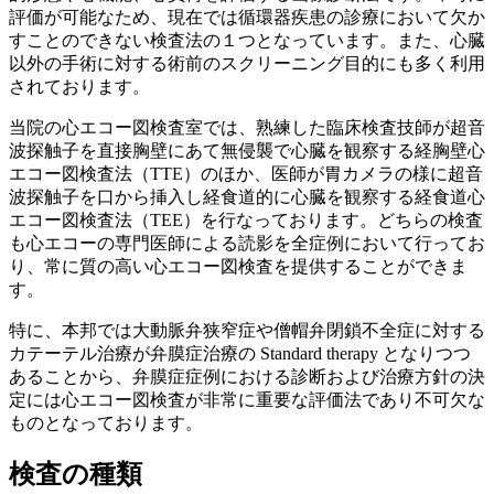
評価が可能なため、現在では循環器疾患の診療において欠か
すことのできない検査法の１つとなっています。また、心臓
以外の手術に対する術前のスクリーニング目的にも多く利用
されております。
当院の心エコー図検査室では、熟練した臨床検査技師が超音
波探触子を直接胸壁にあて無侵襲で心臓を観察する経胸壁心
エコー図検査法（TTE）のほか、医師が胃カメラの様に超音
波探触子を口から挿入し経食道的に心臓を観察する経食道心
エコー図検査法（TEE）を行なっております。どちらの検査
も心エコーの専門医師による読影を全症例において行ってお
り、常に質の高い心エコー図検査を提供することができま
す。
特に、本邦では大動脈弁狭窄症や僧帽弁閉鎖不全症に対する
カテーテル治療が弁膜症治療の Standard therapy となりつつ
あることから、弁膜症症例における診断および治療方針の決
定には心エコー図検査が非常に重要な評価法であり不可欠な
ものとなっております。
検査の種類