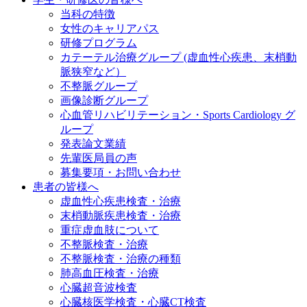
当科の特徴
女性のキャリアパス
研修プログラム
カテーテル治療グループ (虚血性心疾患、末梢動
脈狭窄など）
不整脈グループ
画像診断グループ
心血管リハビリテーション・Sports Cardiology グ
ループ
発表論文業績
先輩医局員の声
募集要項・お問い合わせ
患者の皆様へ
虚血性心疾患検査・治療
末梢動脈疾患検査・治療
重症虚血肢について
不整脈検査・治療
不整脈検査・治療の種類
肺高血圧検査・治療
心臓超音波検査
心臓核医学検査・心臓CT検査