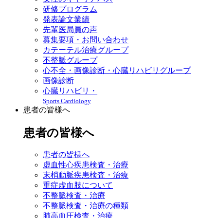
研修プログラム
発表論文業績
先輩医局員の声
募集要項・お問い合わせ
カテーテル治療グループ
不整脈グループ
心不全・画像診断・心臓リハビリグループ
画像診断
心臓リハビリ・
Sports Cardiology
患者の皆様へ
患者の皆様へ
患者の皆様へ
虚血性心疾患検査・治療
末梢動脈疾患検査・治療
重症虚血肢について
不整脈検査・治療
不整脈検査・治療の種類
肺高血圧検査・治療