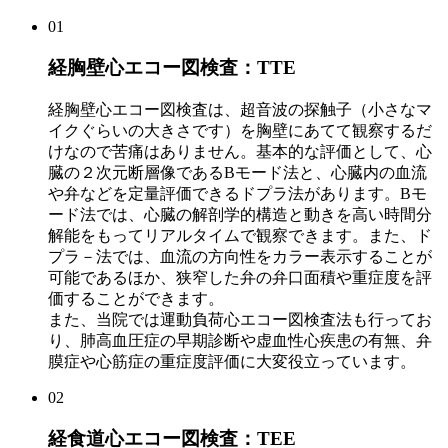
01
経胸壁心エコー図検査：TTE
経胸壁心エコー図検査は、超音波の探触子（小さなマ
イクぐらいの大きさです）を胸壁にあてて観察するだ
けなので苦痛はありません。基本的な評価として、心
臓の２次元断層像であるBモード法と、心臓内の血流
や弁などを定量評価できるドプラ法があります。Bモ
ード法では、心臓の解剖学的構造と動きを高い時間分
解能をもってリアルタイムで観察できます。また、ド
プラ－法では、血流の方向性をカラー表示することが
可能であるほか、狭窄した弁の弁口面積や重症度を評
価することができます。
また、当院では運動負荷心エコー図検査法も行ってお
り、肺高血圧症の早期診断や虚血性心疾患の有無、弁
膜症や心筋症の重症度評価に大変役立っています。
02
経食道心エコー図検査：TEE