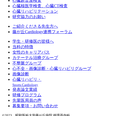
心臓超音波検査
心臓核医学検査、心臓CT検査
心臓リハビリテーション
研究協力のお願い
ご紹介くださる先生方へ
藤が丘Cardiology連携フォーラム
学生・研修医の皆様へ
当科の特徴
女性のキャリアパス
カテーテル治療グループ
不整脈グループ
心不全・画像診断・心臓リハビリグループ
画像診断
心臓リハビリ・
Sports Cardiology
発表論文業績
研修プログラム
先輩医局員の声
募集要項・お問い合わせ
©2023 昭和医科大学藤が丘病院 循環器内科.