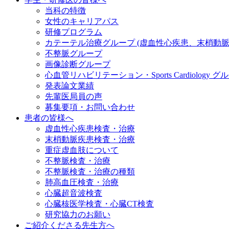
当科の特徴
女性のキャリアパス
研修プログラム
カテーテル治療グループ (虚血性心疾患、末梢動
不整脈グループ
画像診断グループ
心血管リハビリテーション・Sports Cardiology グ
発表論文業績
先輩医局員の声
募集要項・お問い合わせ
患者の皆様へ
虚血性心疾患検査・治療
末梢動脈疾患検査・治療
重症虚血肢について
不整脈検査・治療
不整脈検査・治療の種類
肺高血圧検査・治療
心臓超音波検査
心臓核医学検査・心臓CT検査
研究協力のお願い
ご紹介くださる先生方へ