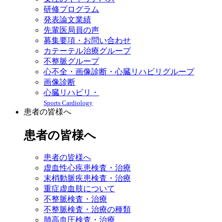
研修プログラム
発表論文業績
先輩医局員の声
募集要項・お問い合わせ
カテーテル治療グループ
不整脈グループ
心不全・画像診断・心臓リハビリグループ
画像診断
心臓リハビリ・
Sports Cardiology
患者の皆様へ
患者の皆様へ
患者の皆様へ
虚血性心疾患検査・治療
末梢動脈疾患検査・治療
重症虚血肢について
不整脈検査・治療
不整脈検査・治療の種類
肺高血圧検査・治療