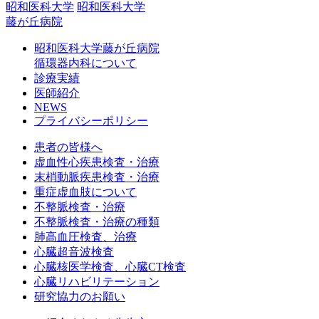
昭和医科大学
昭和医科大学
藤が丘病院
昭和医科大学藤が丘病院
循環器内科について
診療実績
医師紹介
NEWS
プライバシーポリシー
患者の皆様へ
虚血性心疾患検査・治療
末梢動脈疾患検査・治療
重症虚血肢について
不整脈検査・治療
不整脈検査・治療の種類
肺高血圧検査、治療
心臓超音波検査
心臓核医学検査、心臓CT検査
心臓リハビリテーション
研究協力のお願い