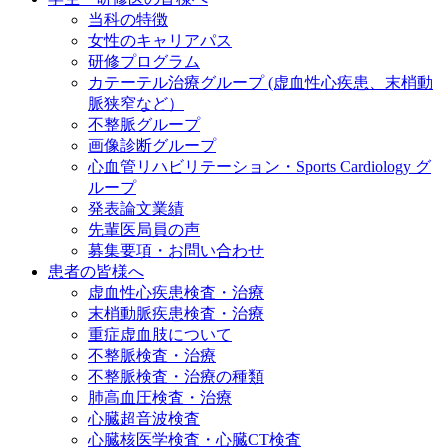
当科の特徴
女性のキャリアパス
研修プログラム
カテーテル治療グループ (虚血性心疾患、末梢動
脈狭窄など）
不整脈グループ
画像診断グループ
心血管リハビリテーション・Sports Cardiology グ
ループ
発表論文業績
先輩医局員の声
募集要項・お問い合わせ
患者の皆様へ
虚血性心疾患検査・治療
末梢動脈疾患検査・治療
重症虚血肢について
不整脈検査・治療
不整脈検査・治療の種類
肺高血圧検査・治療
心臓超音波検査
心臓核医学検査・心臓CT検査