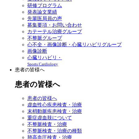
研修プログラム
発表論文業績
先輩医局員の声
募集要項・お問い合わせ
カテーテル治療グループ
不整脈グループ
心不全・画像診断・心臓リハビリグループ
画像診断
心臓リハビリ・
Sports Cardiology
患者の皆様へ
患者の皆様へ
患者の皆様へ
虚血性心疾患検査・治療
末梢動脈疾患検査・治療
重症虚血肢について
不整脈検査・治療
不整脈検査・治療の種類
肺高血圧検査・治療