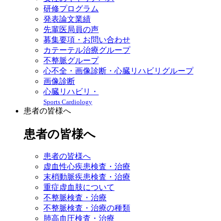
研修プログラム
発表論文業績
先輩医局員の声
募集要項・お問い合わせ
カテーテル治療グループ
不整脈グループ
心不全・画像診断・心臓リハビリグループ
画像診断
心臓リハビリ・
Sports Cardiology
患者の皆様へ
患者の皆様へ
患者の皆様へ
虚血性心疾患検査・治療
末梢動脈疾患検査・治療
重症虚血肢について
不整脈検査・治療
不整脈検査・治療の種類
肺高血圧検査・治療