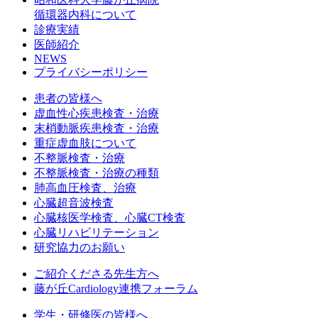
循環器内科について
診療実績
医師紹介
NEWS
プライバシーポリシー
患者の皆様へ
虚血性心疾患検査・治療
末梢動脈疾患検査・治療
重症虚血肢について
不整脈検査・治療
不整脈検査・治療の種類
肺高血圧検査、治療
心臓超音波検査
心臓核医学検査、心臓CT検査
心臓リハビリテーション
研究協力のお願い
ご紹介くださる先生方へ
藤が丘Cardiology連携フォーラム
学生・研修医の皆様へ