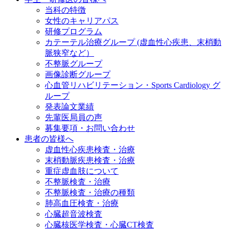
当科の特徴
女性のキャリアパス
研修プログラム
カテーテル治療グループ (虚血性心疾患、末梢動
脈狭窄など）
不整脈グループ
画像診断グループ
心血管リハビリテーション・Sports Cardiology グ
ループ
発表論文業績
先輩医局員の声
募集要項・お問い合わせ
患者の皆様へ
虚血性心疾患検査・治療
末梢動脈疾患検査・治療
重症虚血肢について
不整脈検査・治療
不整脈検査・治療の種類
肺高血圧検査・治療
心臓超音波検査
心臓核医学検査・心臓CT検査