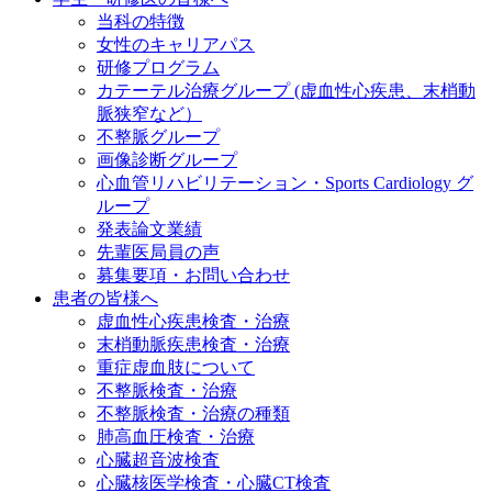
当科の特徴
女性のキャリアパス
研修プログラム
カテーテル治療グループ (虚血性心疾患、末梢動
脈狭窄など）
不整脈グループ
画像診断グループ
心血管リハビリテーション・Sports Cardiology グ
ループ
発表論文業績
先輩医局員の声
募集要項・お問い合わせ
患者の皆様へ
虚血性心疾患検査・治療
末梢動脈疾患検査・治療
重症虚血肢について
不整脈検査・治療
不整脈検査・治療の種類
肺高血圧検査・治療
心臓超音波検査
心臓核医学検査・心臓CT検査