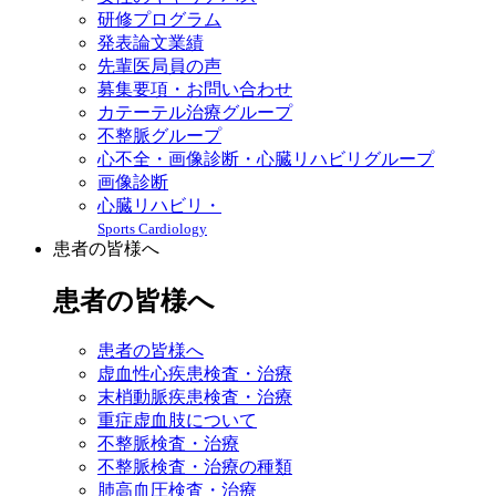
研修プログラム
発表論文業績
先輩医局員の声
募集要項・お問い合わせ
カテーテル治療グループ
不整脈グループ
心不全・画像診断・心臓リハビリグループ
画像診断
心臓リハビリ・
Sports Cardiology
患者の皆様へ
患者の皆様へ
患者の皆様へ
虚血性心疾患検査・治療
末梢動脈疾患検査・治療
重症虚血肢について
不整脈検査・治療
不整脈検査・治療の種類
肺高血圧検査・治療