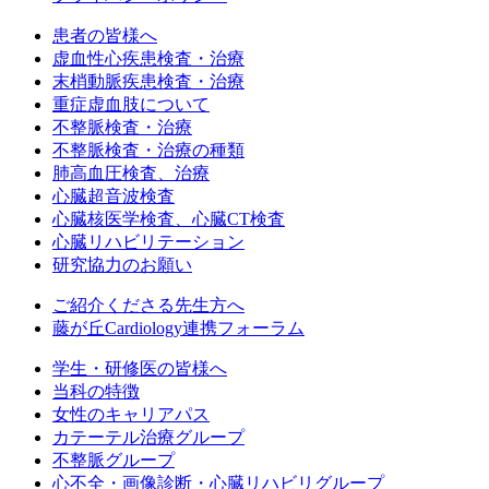
患者の皆様へ
虚血性心疾患検査・治療
末梢動脈疾患検査・治療
重症虚血肢について
不整脈検査・治療
不整脈検査・治療の種類
肺高血圧検査、治療
心臓超音波検査
心臓核医学検査、心臓CT検査
心臓リハビリテーション
研究協力のお願い
ご紹介くださる先生方へ
藤が丘Cardiology連携フォーラム
学生・研修医の皆様へ
当科の特徴
女性のキャリアパス
カテーテル治療グループ
不整脈グループ
心不全・画像診断・心臓リハビリグループ